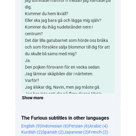
jag somnade framför n medan jag väntade på
dig.
Kommer du hem ikväll?
Eller ska jag bara gå och lägga mig själv?
Kommer du ihåg nudelståndet nere i
centrum?
Det där lilla gatubarnet som hörde oss bråka
och som försökte sälja blommor till dig för att
du skulle bli sams med mig?
Ja.
Den pojken försvann för en vecka sedan.
Jag lämnar skåpbilen där i närheten.
Varför?
Jag älskar dig, Navin, men jag måste gå.
Jag har inte sett dig på flera dagar, Matia.
Show more
Kom bara hem--
Hörni! Hon är där!
Spring!
The Furious subtitles in other languages
Spring! Gå! Gå! Gå!
English (9)
Indonesian (6)
Persian (6)
Arabic (4)
Vilket slöseri.
Kurdish (2)
Spanish (2)
Japanese (2)
French (2)
Den pojken är död på grund av dig.