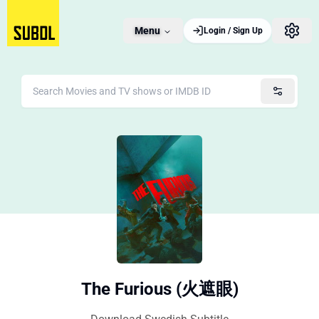
Menu
Login / Sign Up
The Furious (火遮眼)