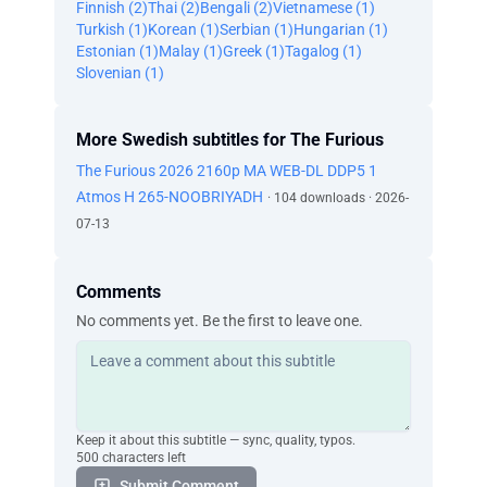
Finnish (2)
Thai (2)
Bengali (2)
Vietnamese (1)
Spelar ingen roll. Jag plockar bara upp en
Turkish (1)
Korean (1)
Serbian (1)
Hungarian (1)
annan, vet du?
Estonian (1)
Malay (1)
Greek (1)
Tagalog (1)
Fan. Det är sent.
Slovenian (1)
Jag måste hem till min fru. Hörru, ta ner
henne.
Jag vill veta hur hon kom in hit.
More Swedish subtitles for The Furious
- Tack. - Tack.
The Furious 2026 2160p MA WEB-DL DDP5 1
- Hejdå. - Hejdå.
Atmos H 265-NOOBRIYADH
· 104 downloads · 2026-
Jag har goda nyheter.
07-13
Hittade en köpare åt dig utanför Eastport.
En rik sådan.
Hur många?
Comments
Tack.
No comments yet. Be the first to leave one.
Tre är en enkel sak.
Trettio.
Jag behöver en tjänst.
Ordna ett möte med din chef.
Kan du göra det?
Keep it about this subtitle — sync, quality, typos.
Vi ses.
500 characters left
Matia Pham påstod att det fanns en koppling
Submit Comment