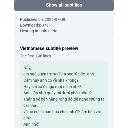
Show all subtitles
Published on: 2026-07-08
Downloads: 376
Hearing Impaired: No
Vietnamese subtitle preview
The first 198 lines.
Này,
em ngủ quên trước TV trong lúc đợi anh.
Đêm nay anh có về nhà không?
Hay em cứ đi ngủ một mình nhé?
Anh còn nhớ quầy mì dưới phố không?
Thằng bé bán hàng rong đó đã nghe chúng ta
cãi nhau
và nó cứ cố bán hoa cho anh để làm hòa với
em?
Anh nhớ.