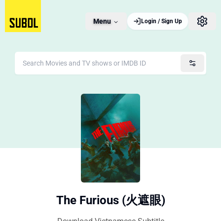
Menu
Login / Sign Up
The Furious (火遮眼)