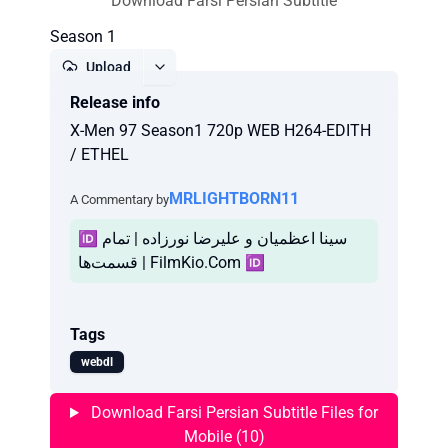
Download Farsi Persian Subtitle
Season 1
Upload
Release info
Report
X-Men 97 Season1 720p WEB H264-EDITH
/ ETHEL
MRLIGHTBORN11
A Commentary by
🆔 سینا اعظمیان و علیرضا نورزاده | تمام
قسمت‌ها | FilmKio.Com 🆔
Tags
webdl
Download Farsi Persian Subtitle Files for
Mobile (10)