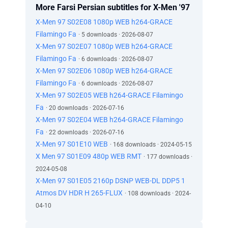
آینده با ارزشی نخواهیم داشت
More Farsi Persian subtitles for X-Men '97
تو و شروران قدیمی از سال ۹۲ نتونستید
X-Men 97 S02E08 1080p WEB h264-GRACE
این آفت‌ها رو از بین ببرید
Filamingo Fa
· 5 downloads · 2026-08-07
خودت هم یه زمانی جزء اون شرورها بودی
X-Men 97 S02E07 1080p WEB h264-GRACE
ولی برخلاف بقیه‌تون من تکامل پیدا کردم
Filamingo Fa
· 6 downloads · 2026-08-07
« تحمل منجر به نابودی می‌شود: بخش اول »
X-Men 97 S02E06 1080p WEB h264-GRACE
شما دوتا فرصت صحبت کردن پیدا کردین؟
ظاهرا، قدرت جهش یافته‌ش شامل غیب شدن از
Filamingo Fa
· 6 downloads · 2026-08-07
هر اتاقی که من توش می‌رم هم می‌شه
X-Men 97 S02E05 WEB h264-GRACE Filamingo
خیلی کله‌شقه
Fa
· 20 downloads · 2026-07-16
موندم از کی به ارث برده
X-Men 97 S02E04 WEB h264-GRACE Filamingo
نگفت چرا بیشاپ همراه‌ش نیومده؟
Fa
· 22 downloads · 2026-07-16
به بیست گفت توی جریان زمانی از هم جدا شدن
X-Men 97 S01E10 WEB
· 168 downloads · 2024-05-15
...نیتان
X Men 97 S01E09 480p WEB RMT
· 177 downloads ·
کیبل، تنها به آینده رسیده
2024-05-08
نیتان رو فرستادم بره تا بهترین آینده ممکن رو
X-Men 97 S01E05 2160p DSNP WEB-DL DDP5 1
داشته باشه
Atmos DV HDR H 265-FLUX
· 108 downloads · 2024-
ولی این‌قدر افتضاح بوده که برگشته تا تغییرش بده
نیمه پر لیوان رو ببین
04-10
دلیل برگشتن پسرت اینه