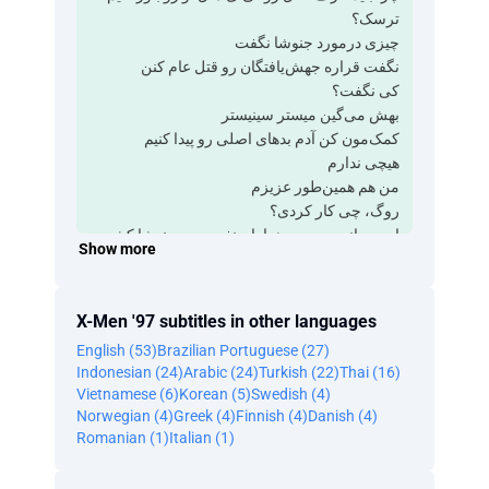
ترسک؟
چیزی درمورد جنوشا نگفت
نگفت قراره جهش‌یافتگان رو قتل عام کنن
کی نگفت؟
بهش می‌گین میستر سینیستر
کمک‌مون کن آدم بدهای اصلی رو پیدا کنیم
هیچی ندارم
من هم همین‌طور عزیزم
روگ، چی کار کردی؟
اون روانی، رمی و هزاران نفر رو در جنوشا کشت
Show more
جهش یافته رو نابود کن
پناه بر خدا این دیگه چیه؟
جهش یافته، خنثی شد
X-Men '97 subtitles in other languages
جهت اطلاع از جدیدترین آدرس سایت فیلمکیو را در
English (53)
Brazilian Portuguese (27)
شبکه های اجتماعی دنبال کنید @FilmKio
Indonesian (24)
Arabic (24)
Turkish (22)
Thai (16)
:کانال زیرنویس‌های فیلمکیو @SubKio
Vietnamese (6)
Korean (5)
Swedish (4)
ترسک اشتباه متوجه شده
Norwegian (4)
Greek (4)
Finnish (4)
Danish (4)
.سینیستر داره برای یکی دیگه کار می‌کنه یه‌نفر که
Romanian (1)
Italian (1)
خیلی بدتره
و اگه شما مردان ایکس جلوش رو نگیرید