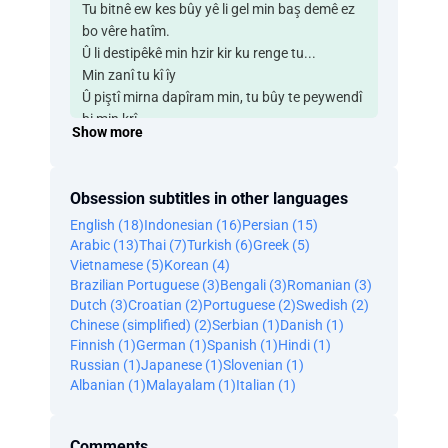
Tu bitnê ew kes bûy yê li gel min baş demê ez
bo vêre hatîm.
Û li destipêkê min hzir kir ku renge tu...
Min zanî tu kî îy
Û piştî mirna dapîram min, tu bûy te peywendî
bi min krî.
Show more
Tenanet demê çi nebû bêjm û em bitnê li wêrê
rûnşitîn.
Lewma hardam dê bi xo bêjm, pê nebêje, ew
Obsession subtitles in other languages
galak ya başe.
English (18)
Indonesian (16)
Persian (15)
Û dê...
Arabic (13)
Thai (7)
Turkish (6)
Greek (5)
Dê wê ji dest dey
Vietnamese (5)
Korean (4)
Lê renge pêdvîye tu bzanî...
Brazilian Portuguese (3)
Bengali (3)
Romanian (3)
Ku ez dê te helbijêrm li ser hemî tiştan.
Dutch (3)
Croatian (2)
Portuguese (2)
Swedish (2)
Eve ya mezne.
Chinese (simplified) (2)
Serbian (1)
Danish (1)
Ne, brraweste.
Finnish (1)
German (1)
Spanish (1)
Hindi (1)
Başe, eve bêzarker bû.
Russian (1)
Japanese (1)
Slovenian (1)
Ya xudê, min dzanî.
Albanian (1)
Malayalam (1)
Italian (1)
Lmin bbora galak.
Min hzir kir ku eve ya cwane.
Comments