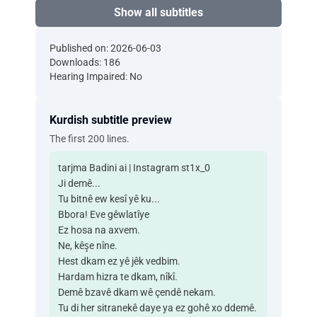
Show all subtitles
Published on: 2026-06-03
Downloads: 186
Hearing Impaired: No
Kurdish subtitle preview
The first 200 lines.
tarjma Badini ai | Instagram st1x_0
Ji demê...
Tu bitnê ew kesî yê ku...
Bbora! Eve gêwlatîye
Ez hosa na axvem.
Ne, kêşe nîne.
Hest dkam ez yê jêk vedbim.
Hardam hizra te dkam, nîkî.
Demê bzavê dkam wê çendê nekam.
Tu di her sitranekê daye ya ez gohê xo ddemê.