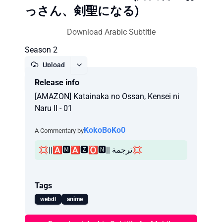
っさん、剣聖になる)
Download Arabic Subtitle
Season 2
Upload
Release info
Report
[AMAZON] Katainaka no Ossan, Kensei ni
Naru II - 01
KokoBoKo0
A Commentary by
Tags
webdl
anime