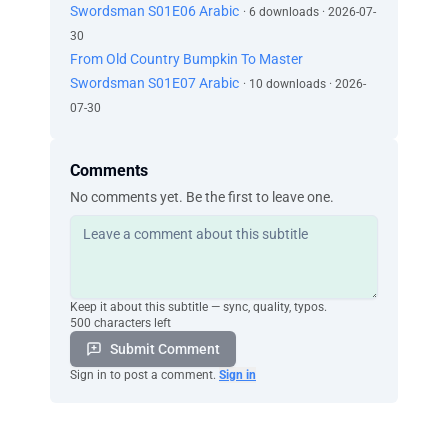
Swordsman S01E06 Arabic
· 6 downloads · 2026-07-
‫حسناً، قبل أن نخلد إلى النوم، ‫سأبدّل الملاءات.
30
‫حسناً، وأنا سأغسل الأطباق.
From Old Country Bumpkin To Master
‫هذا رائع. ‫بالمناسبة، لا تنسي طيّ زيك، اتفقنا؟
‫أعلم ذلك.
Swordsman S01E07 Arabic
· 10 downloads · 2026-
‫حسناً.
07-30
‫سأدخل.
‫أنت ثانيةً يا "لوسي"؟ ‫هل يتملكك الملل أم ما شابه؟
Comments
‫لم تكن سوى محطة جانبية في طريقي قبل قليل،
‫أمّا الآن، فقد جئت لمناقشة أمر معك.
No comments yet. Be the first to leave one.
‫مناقشة أمر؟
‫مساء الخير يا معلّم.
‫"فيسيل"؟
‫ألا تتذكر؟
‫قلت لك إني سأجعل "فيس" تدرّس في معهد
Keep it about this subtitle — sync, quality, typos.
500 characters left
السحر.
‫أجل، قلت ذلك بالفعل.
Submit Comment
‫إنها تدرّس دورة سحر السيف ‫التي استُحدثت هذا
Sign in to post a comment.
Sign in
العام.
‫سحر السيف…
‫هي التي تدرّسه؟