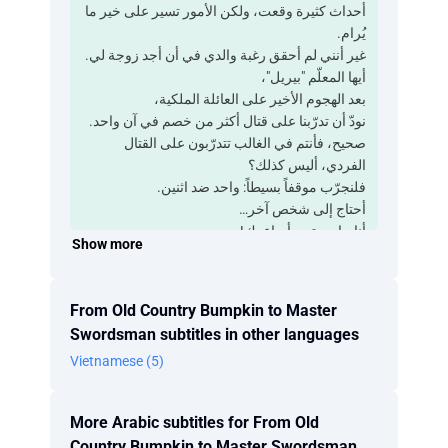
‫أحداث كثيرة وقعت، ‫ولكن الأمور تسير على خير ما
يُرام.
‫غير أنني لم أحقق رغبة والدي ‫في أن أجد زوجة لي.
‫أيها المعلّم "بيريل"،
‫بعد الهجوم الأخير على العائلة الملكية،
‫نودّ أن تدرّبنا ‫على قتال أكثر من خصم في آن واحد.
‫صحيح، فأنتم في الغالب تتدرّبون ‫على القتال
الفردي، أليس كذلك؟
‫فلنجرّب موقفاً بسيطاً: واحد ضد اثنين.
‫أحتاج إلى شخص آخر…
‫أنا حاضرة، سأساعدك!
Show more
‫إن كنت تحتاج إلى خصم أيها المعلّم، ‫فأنا الخيار
المناسب!
‫لا، ليس هذا القصد، ‫إنما أريد تقديم مثال عمليّ لكم.
From Old Country Bumpkin to Master
‫وإن يكن، أظن أني…
Swordsman subtitles in other languages
‫على رسلك، فأنت القائدة وذلك يقتضي ‫أن تراقبي
Vietnamese (5)
الجميع، أليس كذلك؟
‫فهمت…
‫العنصر الحاسم ‫هو الموقع الذي يتخذه المقاتل.
More Arabic subtitles for From Old
‫ما دام خصماك مصطفّين،
Country Bumpkin to Master Swordsman