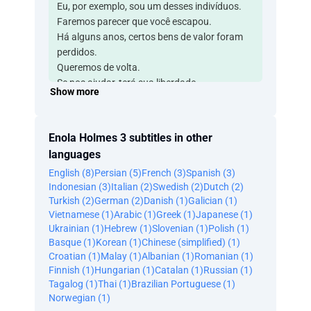
Eu, por exemplo, sou um desses indivíduos.
Faremos parecer que você escapou.
Há alguns anos, certos bens de valor foram
perdidos.
Queremos de volta.
Se nos ajudar, terá sua liberdade.
Show more
O nome
Tewkesbury
significa algo para você?
Enola Holmes 3 subtitles in other
UM ANO DEPOIS
languages
Certa vez, li que toda história boa começa
English (8)
Persian (5)
French (3)
Spanish (3)
com um casamento.
Indonesian (3)
Italian (2)
Swedish (2)
Dutch (2)
Onde está?
Turkish (2)
German (2)
Danish (1)
Galician (1)
Esta certamente começa.
Vietnamese (1)
Arabic (1)
Greek (1)
Japanese (1)
Ela é sempre a última a aparecer.
Ukrainian (1)
Hebrew (1)
Slovenian (1)
Polish (1)
Tem alguém chegando.
Basque (1)
Korean (1)
Chinese (simplified) (1)
Ótimo.
Croatian (1)
Malay (1)
Albanian (1)
Romanian (1)
Vamos lá.
Finnish (1)
Hungarian (1)
Catalan (1)
Russian (1)
- -
Tagalog (1)
Thai (1)
Brazilian Portuguese (1)
- Oh! - Oh.
Norwegian (1)