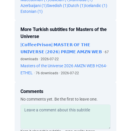
Azerbaijani (1)
Evet. Büyücü.
Swedish (1)
Dutch (1)
Icelandic (1)
Estonian (1)
Güzel esirim.
Nihayet elimdesin.
Kazandım.
More Turkish subtitles for Masters of the
Karanlık seni sarmak için yükseliyor.
Universe
Karanlık, aydınlığın etrafını sarabilir ama
üzerini örtemez.
[𝗖𝗼𝗳𝗳𝗲𝗲𝗣𝗿𝗶𝘀𝗼𝗻] 𝗠𝗔𝗦𝗧𝗘𝗥 𝗢𝗙 𝗧𝗛𝗘
Hâlâ kazanmış değilsin İskeletor.
𝗨𝗡𝗜𝗩𝗘𝗥𝗦𝗘 (𝟮𝟬𝟮𝟲) 𝗣𝗥𝗜𝗠𝗘 𝗔𝗠𝗭𝗡 𝗪𝗘𝗕
· 67
He-Man hâlâ hayatta.
downloads · 2026-07-22
-Hissediyorum. -Öyle mi?
Masters of the Universe 2026 AMZN WEB H264-
Hislerin ne kadar kuvvetliymiş.
ETHEL
· 76 downloads · 2026-07-22
Bunu da hissediyor musun?
Kötü-Lyn, holosferi devreye sok.
Eternia halkı, savaş sona erdi.
Comments
Zafer ordularımın.
No comments yet. Be the first to leave one.
Gölgeler Şatosu'nun büyücüsü artık esirim
ve güçleri bana geçmiş durumda.
Bu, size ilk emrimdir.
Bana bağlılık yemini etmeyen herkes
yok olacaktır.