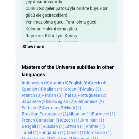
şey düşünmüyordu.
Çünkü Gölgeler Şatosu'yla birlikte büyük bir
gücü ele geçireceklerdi.
Yenilmez olma gücü. Tanrı olma gücü.
Kâinatın Hakimi olma gücü.
Rapor ver Kötü-Lyn. Konuş.
Şehrin kapılarını ele geçirdik.
Show more
Şato elimizde. Thenurian'ı da ele geçirmek
üzereyiz.
Evet. Peki ya He-Man?
Masters of the Universe subtitles in other
Hâlâ direnişin lideri.
languages
Gün sona ermeden onu da yakalayacağımızı
Indonesian (6)
Arabic (6)
English (6)
Greek (4)
garanti ederim.
Spanish (4)
Italian (4)
Korean (4)
Malay (3)
Önümde diz çökmesini istiyorum.
French (3)
Persian (3)
Thai (3)
Portuguese (2)
Bunca zamandan sonra
Japanese (2)
Norwegian (2)
Vietnamese (2)
Gölgeler Şatosu bizim.
Serbian (2)
German (2)
Hindi (2)
Hayır!
Brazilian Portuguese (2)
Albanian (1)
Burmese (1)
Benim.
French Canadian (1)
Czech (1)
Ukrainian (1)
Gölgeler Şatosu'nun gücünü henüz ele
Bengali (1)
Russian (1)
Latvian (1)
Khmer (1)
geçiremedin.
Tamil (1)
Hungarian (1)
Danish (1)
Romanian (1)
Benimle konuşan biri var.
Macedonian (1)
Galician (1)
Kannada (1)