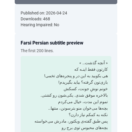
Published on: 2026-04-24
Downloads: 468
Hearing Impaired: No
Farsi Persian subtitle preview
The first 200 lines.
‫« آنچه گذشت… »
‫کارتون فقط اینـه که
‫هی بکوبید به این در و پنجره‌های تخمی!
‫بازی‌تون گرفته؟ ‫بیاید بگیریدم!
‫خونم نوشِ جونت، کسکش
‫بالاخره موفق شدی. ‫یکی‌شون رو کشتی.
‫تموم این مدت، خیال می‌کردم
‫بچه‌ها می‌خوان منو بترسونن، منتها…
‫نکنه به کمکم نیاز دارن؟
‫پس طبق گفته‌ی ویکتور، ‫مادرش می‌خواسته
بچه‌های محبوس توی برج رو