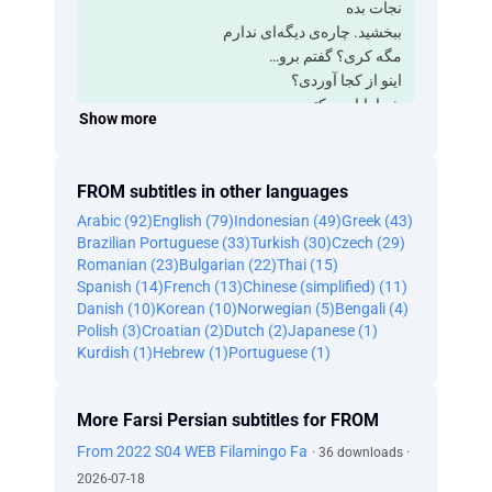
‫نجات بده
‫ببخشید. چاره‌ی دیگه‌ای ندارم
‫مگه کری؟ ‫گفتم برو…
‫اینو از کجا آوردی؟
‫شما بابای ویکتوری
Show more
‫خانمم، میراندا، یه چیزهایی می‌دید
‫می‌گفت انگار رسالتش اینـه که
‫بره اون بچه‌ها رو آزاد کنه
FROM subtitles in other languages
‫آخه جلوتر یه شهره!
Arabic (92)
English (79)
Indonesian (49)
Greek (43)
‫شما همینطوری مستقیم برید! ‫خواهش می‌کنم!
Brazilian Portuguese (33)
Turkish (30)
Czech (29)
‫ویکتور
Romanian (23)
Bulgarian (22)
Thai (15)
‫نمی‌دونستم چطوری برگردم خونه
Spanish (14)
French (13)
Chinese (simplified) (11)
‫اون پسره‌ی سفیدپوش می‌خواست ‫به کریستوفر
Danish (10)
Korean (10)
Norwegian (5)
Bengali (4)
بفهمونه که
Polish (3)
Croatian (2)
Dutch (2)
Japanese (1)
‫برای نجات بچه‌ها،
Kurdish (1)
Hebrew (1)
Portuguese (1)
‫باید از توی اون درخت رد بشه
‫کریستوفر نمی‌خواست از درخت رد بشه،
‫واسه همین حرف‌های پسره رو ‫به مامانم گفتم
More Farsi Persian subtitles for FROM
‫تقصیر من بود
From 2022 S04 WEB Filamingo Fa
· 36 downloads ·
‫من باعث شدم بمیره
2026-07-18
‫هدفش محافظت از تو بود