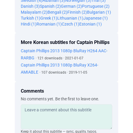
Swedish (4)
Albanian (3)
Norwegian (3)
Thai (3)
수업을 빼먹거나 하잖아
Danish (3)
Spanish (2)
German (2)
Portuguese (2)
나중에 취업을 준비할 때 문제가 될 수도 있어
Malayalam (2)
Bengali (2)
Finnish (2)
Bulgarian (1)
요즘 경쟁도 심한데
Turkish (1)
Greek (1)
Lithuanian (1)
Japanese (1)
내가 처음 일 시작할 때는
Hindi (1)
Romanian (1)
Czech (1)
Estonian (1)
진득하고 성실하게 일만 잘하면 선장이 됐거든
하지만 요즘 젊은이들은...
More Korean subtitles for Captain Phillips
회사들이 뭐든지 싸고 빠른 걸 원하고
일자리 하나 두고 50명씩 경쟁하지
Captain Phillips 2013 1080p BluRay H264 AAC-
모든 게 달라졌어 세상이 변하고 있다고
RARBG
· 121 downloads · 2021-01-07
마음 단단히 먹어야 살아남을 수 있지
Captain Phillips 2013 1080p BluRay X264-
무슨 말인지 알아
AMIABLE
· 107 downloads · 2019-11-05
그래도 우리 애들은 괜찮겠지?
물론이야
괜찮을 거야
Comments
보안 관련 안내 방송입니다
No comments yet. Be the first to leave one.
소지품은 언제나 곁에 두고 계시길 바랍니다
방치된 짐은 수색을 받거나 손상 또는 압류될
수 있습니다
됐어
사랑해
Keep it about this subtitle — sync, quality, typos.