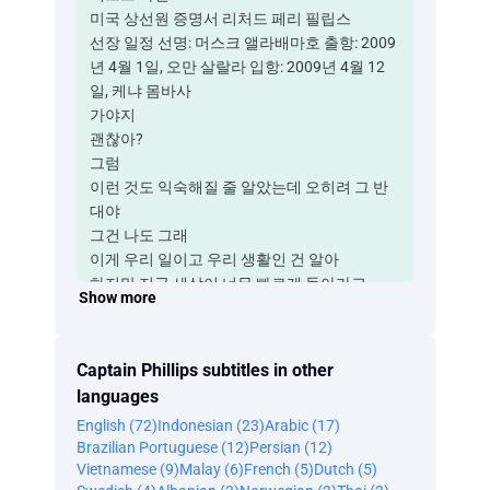
미국 상선원 증명서 리처드 페리 필립스
선장 일정 선명: 머스크 앨라배마호 출항: 2009
년 4월 1일, 오만 살랄라 입항: 2009년 4월 12
일, 케냐 몸바사
가야지
괜찮아?
그럼
이런 것도 익숙해질 줄 알았는데 오히려 그 반
대야
그건 나도 그래
이게 우리 일이고 우리 생활인 건 알아
하지만 지금 세상이 너무 빠르게 돌아가고
Show more
모든 게 빠르게 변하고 있어
그러게
우리 애들이 살기 쉽지 않은 세상인 것만은 확
Captain Phillips subtitles in other
실해
languages
당신과 내가 살아온 곳과 전혀 다른 세상이거든
English (72)
Indonesian (23)
Arabic (17)
맞아
Brazilian Portuguese (12)
Persian (12)
둘 다 잘 자라고는 있지만
Vietnamese (9)
Malay (6)
French (5)
Dutch (5)
대니가 공부를 등한시하는 건 걱정스럽기는 해