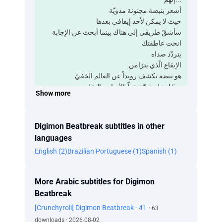
أشعر بنبضة مجنونة مدويّة
حيث لا يمكن لأحد إيقافي بعدها
سأشقّ طريقي إلى هناك بينما أبحث عن الإجابة
انحت عاطفتك
يتردّد صداه
الإيقاع الّذي يتزامن
هو نبضة تكشف رويداً عن العالم الخفيّ
سجّل على قمّة خطّ الأساس الصّلب
Show more
لا تعبث بالإيقاع
العاديّ لا يكفي بالنّسبة لي
!!!استمرّ في الصّراخ، صراخ اصرخ كما لو أنّ هذا
Digimon Beatbreak subtitles in other
كلّ ما تملك
languages
حتّى لو بدأ ما تؤمن به يتشوّش
English (2)
Brazilian Portuguese (1)
Spanish (1)
الحقيقة الّتي تستحوذ عليها صامدة وحقيقيّة
أَزِل ضابط الإيقاع وترجّل فحسب
أشعر بنبضة مجنونة مدويّة
More Arabic subtitles for Digimon
النّبضة العاطفيّة الّتي تصدح
Beatbreak
هي مُعدّل الضّربات في الدّقيقة الّذي يستمرّ بلا
توقُّف
[Crunchyroll] Digimon Beatbreak - 41
· 63
أمطار الغيم تبتلع المدينة
downloads · 2026-08-02