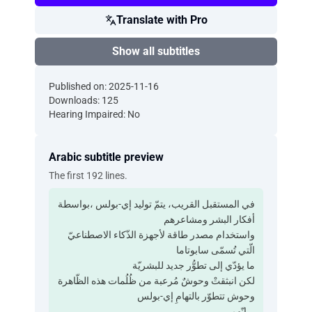
Translate with Pro
Show all subtitles
Published on: 2025-11-16
Downloads: 125
Hearing Impaired: No
Arabic subtitle preview
The first 192 lines.
في المستقبل القريب، يتمّ توليد إي-بولس ،بواسطة
أفكار البشر ومشاعرهم
واستخدام مصدر طاقة لأجهزة الذّكاء الاصطناعيّ
الّتي تُسمّى سابوتاما
ما يؤدّي إلى تطوُّر جديد للبشريّة
لكن انبثقتْ وحوشٌ مُرعبة من ظُلُمات هذه الظّاهرة
وحوش تتطوّر بالتهامِ إي-بولس
...إنّهم