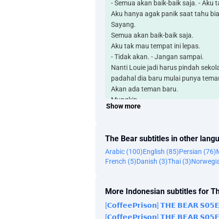
- Semua akan baik-baik saja. - Aku 
Aku hanya agak panik saat tahu bia
Sayang.
Semua akan baik-baik saja.
Aku tak mau tempat ini lepas.
- Tidak akan. - Jangan sampai.
Nanti Louie jadi harus pindah sekol
padahal dia baru mulai punya tema
Akan ada teman baru.
Mungkin.
Show more
Dia agak menyebalkan.
- Tina. - Cuma bilang.
Rekam jejaknya tak begitu bagus.
The Bear subtitles in other lang
Memang tak bagus, 'kan?
Arabic (100)
English (85)
Persian (76)
Tidak, buruk.
French (5)
Danish (3)
Thai (3)
Norwegia
Bantu aku.
Jangan panik dulu.
- Kau akan bilang kapan aku harus p
More Indonesian subtitles for T
KANTOR PERUSAHAAN PINTU MA
[𝗖𝗼𝗳𝗳𝗲𝗲𝗣𝗿𝗶𝘀𝗼𝗻] 𝗧𝗛𝗘 𝗕𝗘𝗔𝗥 𝗦𝟬
Periode Pembayaran - Dwi Bulanan
[𝗖𝗼𝗳𝗳𝗲𝗲𝗣𝗿𝗶𝘀𝗼𝗻] 𝗧𝗛𝗘 𝗕𝗘𝗔𝗥 𝗦𝟬
- Hei, Kawan. - Hei.