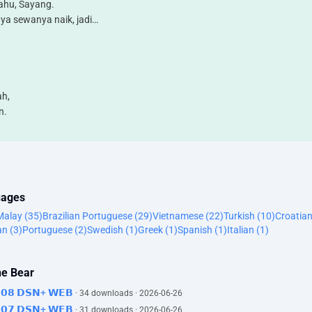
tahu, Sayang.
ya sewanya naik, jadi…
ah,
n.
uages
Malay (35)
Brazilian Portuguese (29)
Vietnamese (22)
Turkish (10)
Croatian
n (3)
Portuguese (2)
Swedish (1)
Greek (1)
Spanish (1)
Italian (1)
anik? - Aku pasti akan bilang.
he Bear
SUK KARYAWAN
𝟱𝗘𝟬𝟴 𝗗𝗦𝗡+ 𝗪𝗘𝗕
· 34 downloads · 2026-06-26
𝟱𝗘𝟬𝟳 𝗗𝗦𝗡+ 𝗪𝗘𝗕
· 31 downloads · 2026-06-26