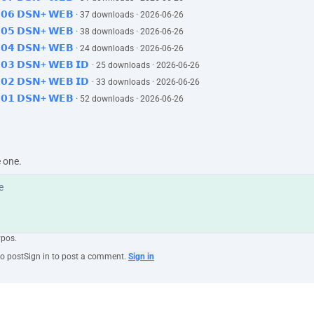
𝟱𝗘𝟬𝟲 𝗗𝗦𝗡+ 𝗪𝗘𝗕
· 37 downloads · 2026-06-26
𝟱𝗘𝟬𝟱 𝗗𝗦𝗡+ 𝗪𝗘𝗕
· 38 downloads · 2026-06-26
𝟱𝗘𝟬𝟰 𝗗𝗦𝗡+ 𝗪𝗘𝗕
· 24 downloads · 2026-06-26
𝗘𝟬𝟯 𝗗𝗦𝗡+ 𝗪𝗘𝗕 𝗜𝗗
· 25 downloads · 2026-06-26
𝗘𝟬𝟮 𝗗𝗦𝗡+ 𝗪𝗘𝗕 𝗜𝗗
· 33 downloads · 2026-06-26
.
𝟱𝗘𝟬𝟭 𝗗𝗦𝗡+ 𝗪𝗘𝗕
· 52 downloads · 2026-06-26
ki ini,
perusahaan ini.
n selama ini.
e one.
h,
u…
ypos.
to post
Sign in to post a comment.
Sign in