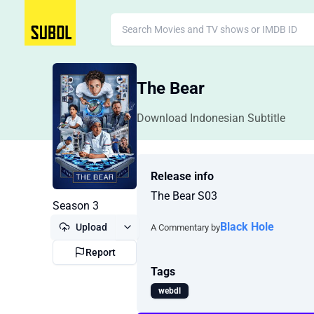
The Bear
Download Indonesian Subtitle
Release info
The Bear S03
Season 3
Black Hole
Upload
A Commentary by
Report
Tags
webdl