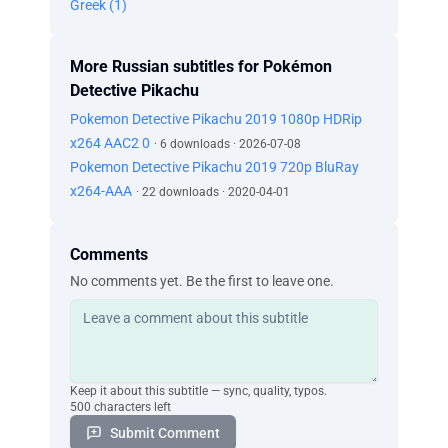
Это идеальный покемон для тебя.
Greek (1)
Джек, я не ищу покемона. Я же говорил
тебе.
More Russian subtitles for Pokémon
Я долго и упорно об этом думал, понял?
Detective Pikachu
Водный тип тебе не подходит. Огненный
— тоже.
Pokemon Detective Pikachu 2019 1080p HDRip
- Но Кьюбон... - Одинокий.
x264 AAC2 0
· 6 downloads · 2026-07-08
Вот именно!
Pokemon Detective Pikachu 2019 720p BluRay
Ладно, спасибо, Джек. Спасибо за это.
x264-AAA
· 22 downloads · 2020-04-01
Есть ещё какие-то эмоциональные
правдорубства, которые ты хочешь на
меня вывалить?
Comments
Может, позже, но прямо сейчас правда у
No comments yet. Be the first to leave one.
меня в руках.
- Просто дай мне мяч. - Да! Да!
Ладно, помни, ловля покемона — это не
про мастерство.
- Так что ты справишься. - Хорошая
Keep it about this subtitle — sync, quality, typos.
мотивационная речь!
500 characters left
Ладно, он тоже должен выбрать тебя, так
Submit Comment
что...