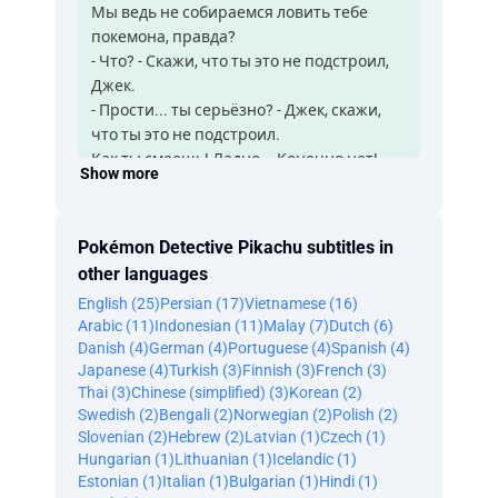
Мы ведь не собираемся ловить тебе
покемона, правда?
- Что? - Скажи, что ты это не подстроил,
Джек.
- Прости... ты серьёзно? - Джек, скажи,
что ты это не подстроил.
Как ты смеешь! Ладно... Конечно нет!
Show more
Давай!
Ну, может, чуть-чуть.
Прошлой ночью было полнолуние, и
Pokémon Detective Pikachu subtitles in
мама слышала, как он рыдал,
other languages
потому что не может... и ей снился
English (25)
Persian (17)
Vietnamese (16)
кошмар, поэтому
Arabic (11)
Indonesian (11)
Malay (7)
Dutch (6)
она принесла мне стакан тёплого
Danish (4)
German (4)
Portuguese (4)
Spanish (4)
молока.
Japanese (4)
Turkish (3)
Finnish (3)
French (3)
Чувак, я думал, ты хочешь, ну,
Thai (3)
Chinese (simplified) (3)
Korean (2)
пообщаться и вспомнить старые добрые
Swedish (2)
Bengali (2)
Norwegian (2)
Polish (2)
времена,
Slovenian (2)
Hebrew (2)
Latvian (1)
Czech (1)
- Как в детстве. - Хочу! Но просто
Hungarian (1)
Lithuanian (1)
Icelandic (1)
посмотри на него.
Estonian (1)
Italian (1)
Bulgarian (1)
Hindi (1)