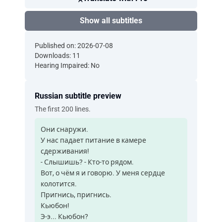
Show all subtitles
Published on: 2026-07-08
Downloads: 11
Hearing Impaired: No
Russian subtitle preview
The first 200 lines.
Они снаружи.
У нас падает питание в камере
сдерживания!
- Слышишь? - Кто-то рядом.
Вот, о чём я и говорю. У меня сердце
колотится.
Пригнись, пригнись.
Кьюбон!
Э-э... Кьюбон?