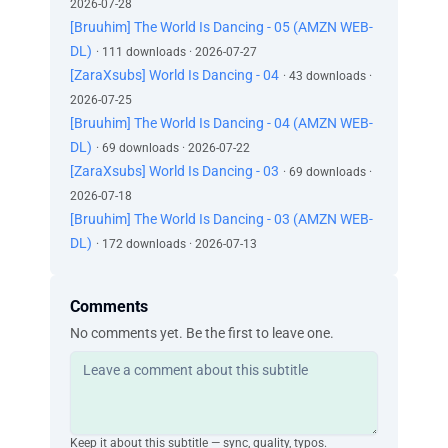
2026-07-28
‫الطير خُلق ليطير
[Bruuhim] The World Is Dancing - 05 (AMZN WEB-
‫والحصان خُلق ليعدو
DL)
· 111 downloads · 2026-07-27
‫فلأيّ شيءٍ خُلق الإنسان إذن
[ZaraXsubs] World Is Dancing - 04
· 43 downloads ·
‫سيّدي
2026-07-25
‫ليس للرقص، هذا أكيد
[Bruuhim] The World Is Dancing - 04 (AMZN WEB-
‫هذا ما أعرفه حقًا
‫الرقصُ فعلٌ لا يُشبه طبيعة الإنسان
DL)
· 69 downloads · 2026-07-22
‫ومع ذلك، يسعى الناس إلى ما ليس في طبيعتهم
[ZaraXsubs] World Is Dancing - 03
· 69 downloads ·
‫لا أفهم
2026-07-18
‫سيّدي، سيّدي، اسمعني
[Bruuhim] The World Is Dancing - 03 (AMZN WEB-
‫دورك الآن
DL)
· 172 downloads · 2026-07-13
‫سيّدي
‫هيّا
‫سيّدي، سيّدي
Comments
‫أونياشا
No comments yet. Be the first to leave one.
‫أخاطبك يا جينين كوجي
‫ما الأمر؟
‫أحسنت
‫هيّا بنا
‫فعلتها مجددًا
Keep it about this subtitle — sync, quality, typos.