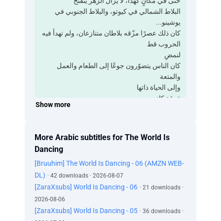
‫حتى في مكانٍ كهذا، لا يزال الزهر يتفتّح
‫البلاط الشمالي في كيوتو، والبلاط الجنوبي في
يوشينو...
‫كان ذلك عصرًا مزّقه بلاطان متنازعان، ولم تهدأ فيه
الحروب قط
‫لنمضِ
‫كان الناس يتضوّرون جوعًا إلى الطعام والعمل
والمتعة
‫وإلى الحياة ذاتها
‫فرقة كانزي
Show more
‫كان-ساما
‫ما الذي يستحق كل هذا الاهتمام؟
‫أرجوكم، فليمر هذا اليوم بسلام
More Arabic subtitles for The World Is
‫إيشيا، ماذا تفعل
Dancing
‫غورو
‫سيراك الجمهور
[Bruuhim] The World Is Dancing - 06 (AMZN WEB-
‫ها هو ذا مجددًا
DL)
· 42 downloads · 2026-08-07
‫شارد الذهن كعادته
[ZaraXsubs] World Is Dancing - 06
· 21 downloads ·
‫عظام الطير خفيفةٌ للغاية
2026-08-06
‫لذلك يستطيع التحليق
[ZaraXsubs] World Is Dancing - 05
· 36 downloads ·
‫وسيقان الحصان نحيلة ليتسنّى له العَدْو بسرعة