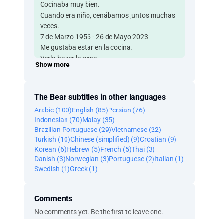
Cocinaba muy bien.
Cuando era niño, cenábamos juntos muchas
veces.
7 de Marzo 1956 - 26 de Mayo 2023
Me gustaba estar en la cocina.
Verla hacer la cena.
Show more
Era muy creativa.
También cosía mucho.
Le encantaban las flores. Le encantaban.
The Bear subtitles in other languages
Era muy lista.
Arabic (100)
English (85)
Persian (76)
Y quería a todo el mundo.
Indonesian (70)
Malay (35)
Creo que se nota. Ha venido mucha gente.
Brazilian Portuguese (29)
Vietnamese (22)
Siempre me sentí querido.
Turkish (10)
Chinese (simplified) (9)
Croatian (9)
Daba igual lo que pasara
Korean (6)
Hebrew (5)
French (5)
Thai (3)
o si me había metido en un lío o lo que fuera.
Danish (3)
Norwegian (3)
Portuguese (2)
Italian (1)
Sabía que me escuchaba.
Swedish (1)
Greek (1)
Y ella sabía que yo la escuchaba.
Estaba enferma.
Comments
Aunque no podía hablar,
a veces parecía que nos comunicábamos
No comments yet. Be the first to leave one.