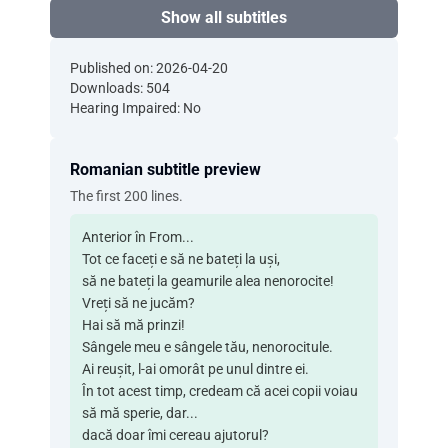
Show all subtitles
Published on: 2026-04-20
Downloads: 504
Hearing Impaired: No
Romanian subtitle preview
The first 200 lines.
Anterior în From...
Tot ce faceți e să ne bateți la uși,
să ne bateți la geamurile alea nenorocite!
Vreți să ne jucăm?
Hai să mă prinzi!
Sângele meu e sângele tău, nenorocitule.
Ai reușit, l-ai omorât pe unul dintre ei.
În tot acest timp, credeam că acei copii voiau
să mă sperie, dar...
dacă doar îmi cereau ajutorul?