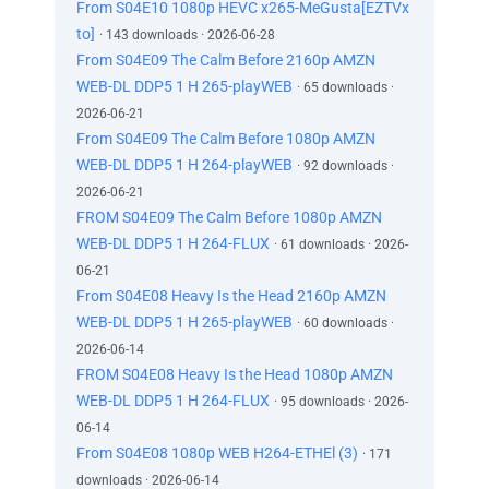
Asta e datoria mea acum.
From S04E10 1080p HEVC x265-MeGusta[EZTVx
Noi credeam că ai murit.
to]
· 143 downloads · 2026-06-28
Copiii tăi credeau că ai murit.
From S04E09 The Calm Before 2160p AMZN
Le datorezi copiilor tăi să fii aici acum.
WEB-DL DDP5 1 H 265-playWEB
· 65 downloads ·
Locul ăsta vrea să ne sperie.
2026-06-21
Felul în care avem grijă unii de alții, cum dăm
From S04E09 The Calm Before 1080p AMZN
mereu tot ce avem mai bun,
WEB-DL DDP5 1 H 264-playWEB
· 92 downloads ·
asta e ceea ce contează.
2026-06-21
Nu ești însărcinată.
FROM S04E09 The Calm Before 1080p AMZN
Sunt însărcinată!
Simt asta!
WEB-DL DDP5 1 H 264-FLUX
· 61 downloads · 2026-
Nu mănânc gunoi pentru că mi-e frică!
06-21
Mă forțează să fac asta!
From S04E08 Heavy Is the Head 2160p AMZN
Orice ar fi în mine,
WEB-DL DDP5 1 H 265-playWEB
· 60 downloads ·
devine din ce în ce mai puternic.
2026-06-14
Ajută-mă, Elgin.
FROM S04E08 Heavy Is the Head 1080p AMZN
Pot să vă salvez pe toți.
WEB-DL DDP5 1 H 264-FLUX
· 95 downloads · 2026-
Pot să te ajut să te întorci acasă.
06-14
Elgin, te rog!
From S04E08 1080p WEB H264-ETHEl (3)
· 171
Bebelușul Fatimei ne va salva pe toți.
downloads · 2026-06-14
N-o să-ți spună unde e.