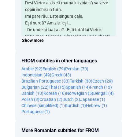
Deși Victor a zis că mama lui voia să salveze
copiii închiși în turn.
Îmi pare rău. Este singura cale.
Ești surdă? Am zis, ieși...
- De unde ai luat aia? - Ești tatăl lui Victor.
Soția mea, Miranda, a început să vadă chestii.
Show more
Spunea că era ca și cum ar fi fost aleasă să
elibereze copiii.
Dar mai în față e un oraș!
FROM subtitles in other languages
Continuă să mergi înainte! Te rog!
Arabic (92)
English (79)
Persian (70)
Victor.
Indonesian (49)
Greek (43)
Nu am știut cum să ajung acasă.
Brazilian Portuguese (33)
Turkish (30)
Czech (29)
Băiatul în alb încerca să-i spună lui
Bulgarian (22)
Thai (15)
Spanish (14)
French (13)
Christopher că, pentru a salva copiii,
Danish (10)
Korean (10)
Norwegian (5)
Bengali (4)
trebuie să treacă prin copac.
Polish (3)
Croatian (2)
Dutch (2)
Japanese (1)
Christopher nu voia să intre în copac,
Chinese (simplified) (1)
Kurdish (1)
Hebrew (1)
așa că i-am spus mamei ce a zis Băiatul în alb.
Portuguese (1)
A fost vina mea.
Din cauza mea a murit.
More Romanian subtitles for FROM
Ea încerca să te protejeze.