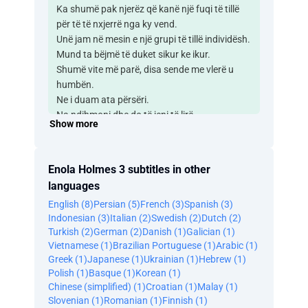
Ka shumë pak njerëz që kanë një fuqi të tillë
për të të nxjerrë nga ky vend.
Unë jam në mesin e një grupi të tillë individësh.
Mund ta bëjmë të duket sikur ke ikur.
Shumë vite më parë, disa sende me vlerë u
humbën.
Ne i duam ata përsëri.
Na ndihmoni dhe do të jeni të lirë.
Show more
Bën emrin.
Tewkesbury
do të thotë diçka për ty?
Enola Holmes 3 subtitles in other
Lexova diku se të gjitha historitë e mira fillojnë
languages
me një martesë.
English (8)
Persian (5)
French (3)
Spanish (3)
Ku është ajo?
Indonesian (3)
Italian (2)
Swedish (2)
Dutch (2)
Ky sigurisht që po.
Turkish (2)
German (2)
Danish (1)
Galician (1)
Ajo është shumë vonë.
Vietnamese (1)
Brazilian Portuguese (1)
Arabic (1)
Dikush po afrohet.
Greek (1)
Japanese (1)
Ukrainian (1)
Hebrew (1)
Bukur.
Polish (1)
Basque (1)
Korean (1)
Ja ku jemi.
Chinese (simplified) (1)
Croatian (1)
Malay (1)
Oh. - Oh.
Slovenian (1)
Romanian (1)
Finnish (1)