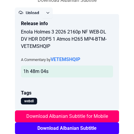
Download Albanian Subtitle
Upload
Release info
Report
Enola Holmes 3 2026 2160p NF WEB-DL
DV HDR DDP5 1 Atmos H265 MP4-BTM-
VETEMSHQIP
VETEMSHQIP
A Commentary by
1h 48m 04s
Tags
webdl
Download Albanian Subtitle for Mobile
Download Albanian Subtitle