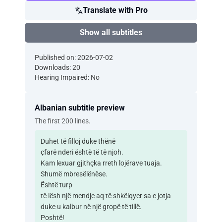
Translate with Pro
Show all subtitles
Published on: 2026-07-02
Downloads: 20
Hearing Impaired: No
Albanian subtitle preview
The first 200 lines.
Duhet të filloj duke thënë
çfarë nderi është të të njoh.
Kam lexuar gjithçka rreth lojërave tuaja.
Shumë mbresëlënëse.
Është turp
të lësh një mendje aq të shkëlqyer sa e jotja
duke u kalbur në një gropë të tillë.
Poshtë!