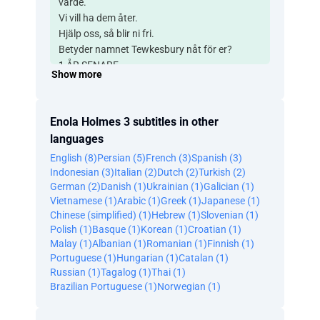
värde.
Vi vill ha dem åter.
Hjälp oss, så blir ni fri.
Betyder namnet Tewkesbury nåt för er?
1 ÅR SENARE
Show more
Alla bra historier sägs börja med bröllop.
Var är hon?
Denna är inget undantag.
Enola Holmes 3 subtitles in other
Hon är hemskt försenad.
languages
Nån kommer.
English (8)
Persian (5)
French (3)
Spanish (3)
Ja, nu börjar vi.
Indonesian (3)
Italian (2)
Dutch (2)
Turkish (2)
Dessvärre saknar detta bröllop en väsentlig
German (2)
Danish (1)
Ukrainian (1)
Galician (1)
sak.
Vietnamese (1)
Arabic (1)
Greek (1)
Japanese (1)
Det är jag.
Chinese (simplified) (1)
Hebrew (1)
Slovenian (1)
Jodå.
Polish (1)
Basque (1)
Korean (1)
Croatian (1)
Bruden är nämligen inte säker på vad det
Malay (1)
Albanian (1)
Romanian (1)
Finnish (1)
innebär att bli en lady.
Portuguese (1)
Hungarian (1)
Catalan (1)
Ingefärskakan får ens mage att hoppa hage.
Russian (1)
Tagalog (1)
Thai (1)
VIGSEL - TISDAG MORGON, 21 JUNI 1886
Brazilian Portuguese (1)
Norwegian (1)
Ja.
Lady Enola Tewkesbury.