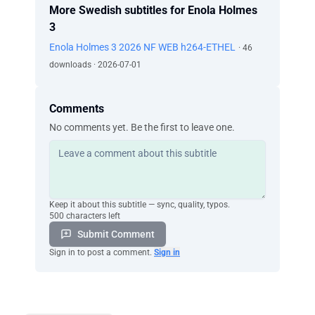
More Swedish subtitles for Enola Holmes
Det låter fel. Jag vill inte!
3
Jag har ägnat 6 år åt att bli värdig namnet
Holmes. Måste jag försaka det?
Enola Holmes 3 2026 NF WEB h264-ETHEL
· 46
Som en vis kvinna en gång sa… eller snarare
downloads · 2026-07-01
min mamma.
Du kan välja mellan två vägar - din egen eller
den som andra väljer åt dig.
Comments
Men det är Tewkesbury.
No comments yet. Be the first to leave one.
Sluta!
Jag kan inte lämna honom där.
Det gör jag inte.
- Kusken Eric? - Jag trodde att ni hade smitit.
- Har Sherlock åkt? - Min rara, alla är vid
Keep it about this subtitle — sync, quality, typos.
vigseln förutom ni.
500 characters left
- Är ni klar att åka? - Ja, åk!
Submit Comment
Fort!
Sign in to post a comment.
Sign in
Jag bör berätta att bröllopet äger rum på
Malta,
den lilla ön i Medelhavet, av anledningar som
är komplicerade.