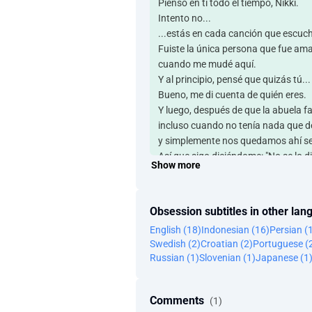
Pienso en ti todo el tiempo, Nikki.
Intento no...
...estás en cada canción que escuc
Fuiste la única persona que fue am
cuando me mudé aquí.
Y al principio, pensé que quizás tú...
Bueno, me di cuenta de quién eres.
Y luego, después de que la abuela fal
incluso cuando no tenía nada que d
y simplemente nos quedamos ahí s
Así que sigo diciéndome: "No se lo d
Show more
"Es demasiado buena.
Y la perderé."
Pero quizás deberías saber...
Obsession subtitles in other la
...que te elegiría por encima de todo
English (18)
Indonesian (16)
Persian (
Aw.
Swedish (2)
Croatian (2)
Portuguese (
-Eso es todo. -No, no. Para.
Russian (1)
Slovenian (1)
Japanese (1
-Vale, eso fue vergonzoso. -Dios mío
-Demasiado. -Lo siento mucho.
Pensé que era tierno.
Comments
(1)
-Pensé que era asqueroso. -Yo deber