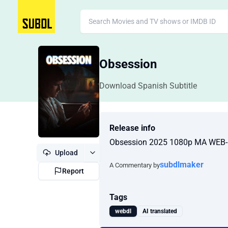
Obsession
Download Spanish Subtitle
Release info
Obsession 2025 1080p MA WEB-
Upload
subdlmaker
A Commentary by
Report
Tags
webdl
AI translated