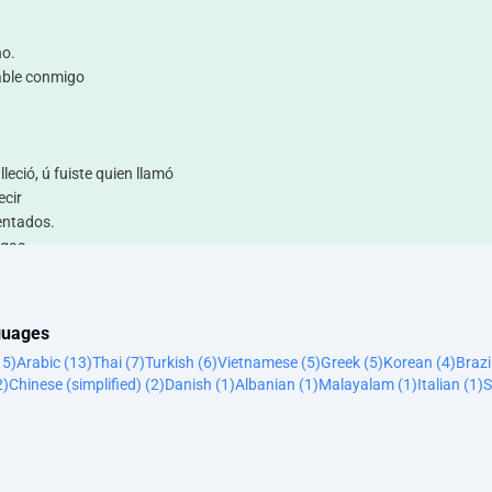
ho.
able conmigo
leció, ú fuiste quien llamó
ecir
entados.
igas.
nguages
.
15)
Arabic (13)
Thai (7)
Turkish (6)
Vietnamese (5)
Greek (5)
Korean (4)
Brazi
2)
Chinese (simplified) (2)
Danish (1)
Albanian (1)
Malayalam (1)
Italian (1)
S
)
. Lo sabía.
ía haber...