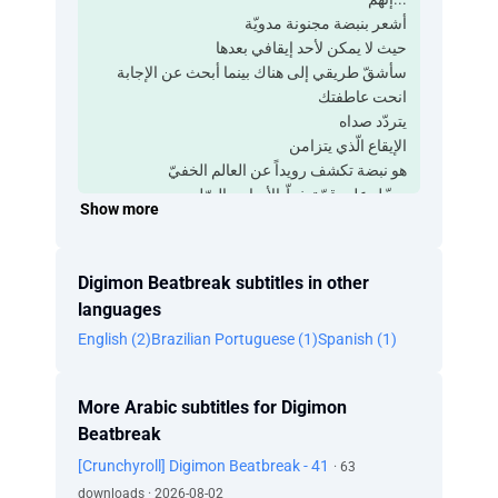
أشعر بنبضة مجنونة مدويّة
حيث لا يمكن لأحد إيقافي بعدها
سأشقّ طريقي إلى هناك بينما أبحث عن الإجابة
انحت عاطفتك
يتردّد صداه
الإيقاع الّذي يتزامن
هو نبضة تكشف رويداً عن العالم الخفيّ
سجّل على قمّة خطّ الأساس الصّلب
Show more
لا تعبث بالإيقاع
العاديّ لا يكفي بالنّسبة لي
!!!استمرّ في الصّراخ، صراخ اصرخ كما لو أنّ هذا
Digimon Beatbreak subtitles in other
كلّ ما تملك
languages
حتّى لو بدأ ما تؤمن به يتشوّش
English (2)
Brazilian Portuguese (1)
Spanish (1)
الحقيقة الّتي تستحوذ عليها صامدة وحقيقيّة
أَزِل ضابط الإيقاع وترجّل فحسب
أشعر بنبضة مجنونة مدويّة
More Arabic subtitles for Digimon
النّبضة العاطفيّة الّتي تصدح
Beatbreak
هي مُعدّل الضّربات في الدّقيقة الّذي يستمرّ بلا
توقُّف
[Crunchyroll] Digimon Beatbreak - 41
· 63
أمطار الغيم تبتلع المدينة
downloads · 2026-08-02