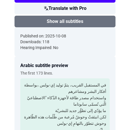
Translate with Pro
Show all subtitles
Published on: 2025-10-08
Downloads: 118
Hearing Impaired: No
Arabic subtitle preview
The first 173 lines.
في المستقبل القريب، يتمّ توليد إي-بولس ،بواسطة
أفكار البشر ومشاعرهم
واستخدام مصدر طاقة لأجهزة الذّكاء "الاصطناعيّ
الّتي تُسمّى سابوتاما
ما يؤدّي إلى تطوُّر جديد للبشريّة
لكن انبثقتْ وحوشٌ مُرعبة من ظُلُمات هذه الظّاهرة
وحوش تتطوّر بالتهامِ إي-بولس
...إنّهم