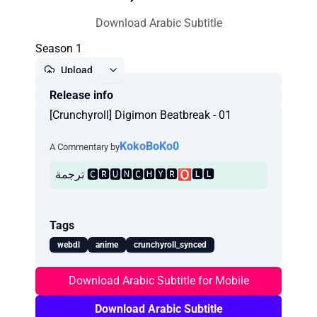
Download Arabic Subtitle
Season 1
Upload
Release info
Report
[Crunchyroll] Digimon Beatbreak - 01
KokoBoKo0
A Commentary by
ترجمة 🅲🆁🆄🅽🅲🅷🆈🆁🅾🅻🅻
Tags
webdl
anime
crunchyroll_synced
Download Arabic Subtitle for Mobile
Download Arabic Subtitle