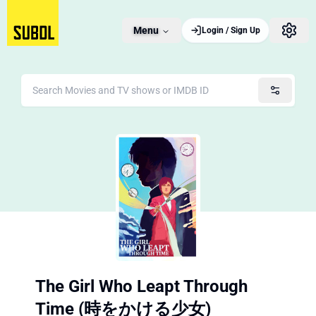
Menu
Login / Sign Up
The Girl Who Leapt Through
Time (時をかける少女)