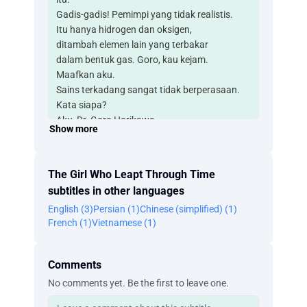
Gadis-gadis! Pemimpi yang tidak realistis.
Itu hanya hidrogen dan oksigen,
ditambah elemen lain yang terbakar
dalam bentuk gas. Goro, kau kejam.
Maafkan aku.
Sains terkadang sangat tidak berperasaan.
Kata siapa?
Aku, Dr. Goro Horikawa.
Show more
Baik, kita harus pergi.
Jika kita tidak ikut parade ski
tepat waktu, Pak Fukushima akan mengomel.
The Girl Who Leapt Through Time
Kau terlalu rasional, kau tidak tahu
subtitles in other languages
isi pikiran gadis. Goro, kau takkan punya
English (3)
Persian (1)
Chinese (simplified) (1)
pacar.
French (1)
Vietnamese (1)
Fukamachi?
Ada apa? Siapa itu?
Fukamachi? Apa yang kau lakukan di sini?
Comments
Karena bintang-bintangnya terlalu indah.
No comments yet. Be the first to leave one.
Sudahlah! Kenapa kalian bersikap begini?
Ayo, kita pergi!