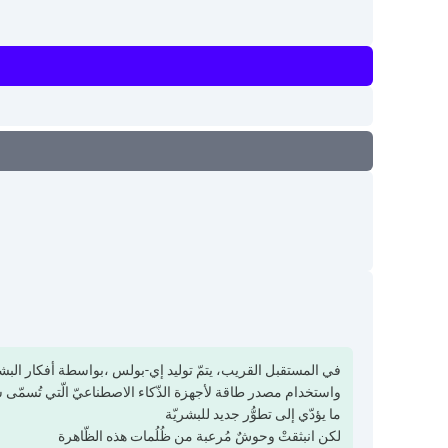
في المستقبل القريب، يتمّ توليد إي-بولس ،بواسطة أفكار ال
واستخدام مصدر طاقة لأجهزة الذّكاء الاصطناعيّ الّتي تُسمّى س
ما يؤدّي إلى تطوُّر جديد للبشريّة
لكن انبثقتْ وحوشٌ مُرعبة من ظُلُمات هذه الظّاهرة