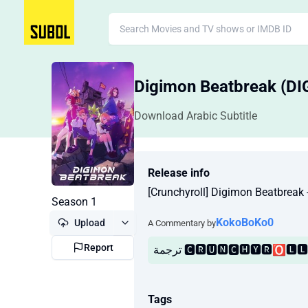
Digimon Beatbreak (
Download Arabic Subtitle
Release info
[Crunchyroll] Digimon Beatbreak 
Season 1
KokoBoKo0
Upload
A Commentary by
Report
Tags