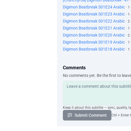
[Crunchyroll] Digimon Beatbreak - 41
Digimon Beatbreak S01E24 Arabic
· 1
Digimon Beatbreak S01E23 Arabic
· 1
Digimon Beatbreak S01E22 Arabic
· 2
Digimon Beatbreak S01E21 Arabic
· 1
Digimon Beatbreak S01E20 Arabic
· 2
Digimon Beatbreak S01E19 Arabic
· 1
Digimon Beatbreak S01E18 Arabic
· 1
Comments
No comments yet. Be the first to leav
Keep it about this subtitle — sync, quality, t
Submit Comment
Ctrl + Enter 