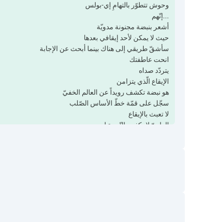
وحوش تتطوّر بالتهامِ إي-بولس
...إنّهم
أشعر بنبضة مجنونة مدويّة
حيث لا يمكن لأحد إيقافي بعدها
سأشقّ طريقي إلى هناك بينما أبحث عن الإجابة
انحت عاطفتك
يتردّد صداه
الإيقاع الّذي يتزامن
هو نبضة تكشف رويداً عن العالم الخفيّ
سجّل على قمّة خطّ الأساس الصّلب
لا تعبث بالإيقاع
العاديّ لا يكفي بالنّسبة لي
!!!استمرّ في الصّراخ، صراخ اصرخ كما لو أنّ هذا كلّ ما تملك
حتّى لو بدأ ما تؤمن به يتشوّش
الحقيقة الّتي تستحوذ عليها صامدة وحقيقيّة
أَزِل ضابط الإيقاع وترجّل فحسب
أشعر بنبضة مجنونة مدويّة
النّبضة العاطفيّة الّتي تصدح
هي مُعدّل الضّربات في الدّقيقة الّذي يستمرّ بلا توقُّف
أمطار الغيم تبتلع المدينة