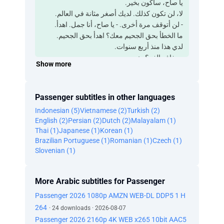
يا صاح، سأكون بخير.
لا، لن تكون كذلك. لديك أصغر مثانة في العالم.
- لن أتوقف مرة أخرى. - يا صاح، أنا جمل. اهدأ.
ما الخطأ بحق الجحيم معك؟ اهدأ بحق الجحيم.
لدي هذا منذ أربع سنوات.
- جفاف الفم؟ - نعم.
Show more
قلت لك. إنه نادر للغاية.
أنا فقط أقول أن
لا أعتقد أن شرب الماء هو الحل.
Passenger subtitles in other languages
هل أنت مصاب بمقدمات السكري؟
Indonesian (5)
Vietnamese (2)
Turkish (2)
ألا تعتقد أنني سألت نفسي هذه الأسئلة؟
English (2)
Persian (2)
Dutch (2)
Malayalam (1)
ذهبت إلى الأطباء وحاولت معرفة هذا؟
Thai (1)
Japanese (1)
Korean (1)
حسنًا، ربما يجب عليك تغيير طبيب الرعاية الأولية.
Brazilian Portuguese (1)
Romanian (1)
Czech (1)
هل يمكنك القيادة فقط؟ لست بحاجة للتبول.
Slovenian (1)
حسناً.
كنت أعرف ذلك! كنت أعرف ذلك!
- لا تغضب مني. - ماذا قلت لك؟
More Arabic subtitles for Passenger
- في كل مرة! - أحتاج للتبول.
Passenger 2026 1080p AMZN WEB-DL DDP5 1 H
اجعلها سريعة، يا رجل. سريعة.
264
· 24 downloads · 2026-08-07
- يا صاح، لديك دقيقتان. - تبا!
Passenger 2026 2160p 4K WEB x265 10bit AAC5
دقيقتان!