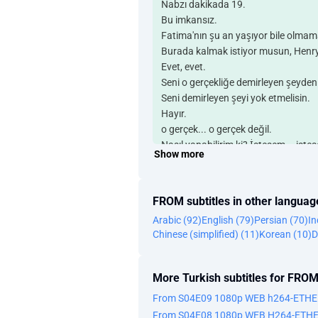
Nabzı dakikada 19.
Bu imkansız.
Fatima'nın şu an yaşıyor bile olmam
Burada kalmak istiyor musun, Henr
Evet, evet.
Seni o gerçekliğe demirleyen şeyden
Seni demirleyen şeyi yok etmelisin.
Hayır.
o gerçek... o gerçek değil.
Nasıl yapabilirim ki? İstesem... istes
Show more
rüya sana ihtiyacın olan her şeyi s
Sadece gerçek olmadığını kabul etm
Ama bunu nasıl yapabilirim ki?!
FROM subtitles in other languag
...aslında kim olduğumu biliyor mu
Arabic (92)
English (79)
Persian (70)
In
Arka plandaki kız,
Chinese (simplified) (11)
Korean (10)
D
tıpkı sana benziyor.
Çünkü o zaten benim.
Şu an o kemiklerin gömülü
More Turkish subtitles for FRO
...mağaranın üstünde duruyoruz.
From S04E09 1080p WEB h264-ETHE
Ağacı kesmek mi istiyorsun?
From S04E08 1080p WEB H264-ETH
Kökünden sökmek istiyorum.