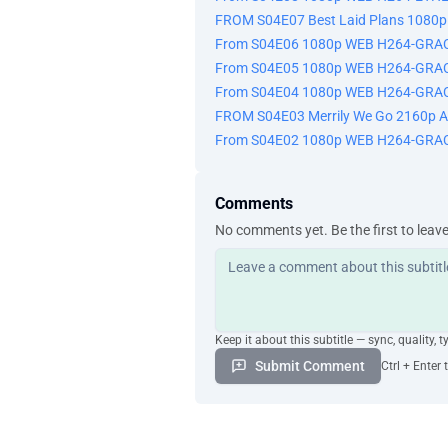
FROM S04E07 Best Laid Plans 1080
bir pencereyi açmışsınız gibi olacak.
Tılsım olsun ya da olmasın, o şeyler i
From S04E06 1080p WEB H264-GRA
Tünelde her kim varsa katledilecek...
From S04E05 1080p WEB H264-GRA
Kemikler topraktan çıkarıldıktan son
From S04E04 1080p WEB H264-GRA
odayı güvenli tutacaklar.
FROM S04E03 Merrily We Go 2160p A
Sonra da onları merdivenle çıkaraca
From S04E02 1080p WEB H264-GRA
Hani şu lokantada, uh... birleştirdikl
Şişe Ağacı'nı, onu mu devireceksiniz
İnsanlarımızı tünellerden
Comments
güvenle çıkarabileceğimizden emin o
No comments yet. Be the first to leav
Hayır!
Yapamazsın!
Yapamazsınız! Sizi durduracağım!
Hayır!
bizi tek tek avlamasını bekleyip dur
Keep it about this subtitle — sync, quality, t
Ne? Bir saniye, bu...
Submit Comment
Ctrl + Enter 
Neyi?
Onların defalarca yardım çağırdığı kiş
Burada iki kişi var, değil mi?
Biz olmalıyız.