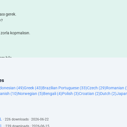
ası gerek.
y?
 zorla kopmalısın.
em bile.
unacakmış.
en gerek.
es
sun?
donesian (49)
Greek (43)
Brazilian Portuguese (33)
Czech (29)
Romanian (
anish (10)
Norwegian (5)
Bengali (4)
Polish (3)
Croatian (2)
Dutch (2)
Japan
M
L
· 226 downloads · 2026-06-22
EL
· 239 downloads · 2026-06-15