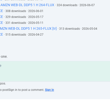
p AMZN WEB-DL DDP5 1 H 264-FLUX
· 324 downloads · 2026-06-07
çeri girecek.
CE
· 308 downloads · 2026-06-01
CE
· 329 downloads · 2026-05-17
ra,
CE
· 331 downloads · 2026-05-11
MZN WEB-DL DDP5 1 H 265-FLUX [tr]
· 313 downloads · 2026-05-04
ğız,
CE
· 515 downloads · 2026-04-27
eri merdivenle.
?
lmalıyız.
e one.
amayız!
ypos.
to post
Sign in to post a comment.
Sign in
iler de biziz.