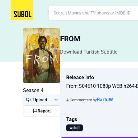
FROM
Download Turkish Subtitle
Release info
From S04E10 1080p WEB h264-
Season 4
BartuW
Upload
A Commentary by
Report
Tags
webdl