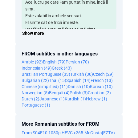
Acel lucru pe care l-am purtat în mine, încă îl
simt.
Este valabil în ambele sensuri.
El simte cât de frică îmi este.
Dar făcând asta, mă face să mă simt
Show more
puternică.
Am crezut că costumul lui galben a fost
amuzant.
FROM subtitles in other languages
A venit cu o mașină, la fel ca noi toți.
Arabic (92)
English (79)
Persian (70)
Dar el nu era ca noi.
Indonesian (49)
Greek (43)
Când am găsit-o pe mama lângă copacul cu
Brazilian Portuguese (33)
Turkish (30)
Czech (29)
sticle, l-am văzut.
Bulgarian (22)
Thai (15)
Spanish (14)
French (13)
O mânca.
Chinese (simplified) (11)
Danish (10)
Korean (10)
Oh, Doamne. Oh, Doamne.
Norwegian (5)
Bengali (4)
Polish (3)
Croatian (2)
Nu-mi pot imagina ce înseamnă asta pentru
Dutch (2)
Japanese (1)
Kurdish (1)
Hebrew (1)
ea.
Portuguese (1)
- Așteaptă! - Vin și eu!
Nu te mișca, bine?
More Romanian subtitles for FROM
Unde doare?
M-am rănit la braț.
From S04E10 1080p HEVC x265-MeGusta[EZTVx
Acesta ar putea fi de fapt un manual de