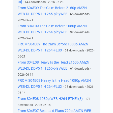
to]
· 143 downloads · 2026-06-28
instrucțiuni
From S04E09 The Calm Before 2160p AMZN
despre cum să-mi salvez tatăl.
WEB-DL DDP5 1 H 265-playWEB
· 65 downloads ·
La naiba! Nu a funcționat, la naiba!
2026-06-21
Trebuie să găsesc Lacul Lacrimilor.
From S04E09 The Calm Before 1080p AMZN
Tata mi-a spus că e aici.
WEB-DL DDP5 1 H 264-playWEB
· 92 downloads ·
Poate că odată ce-l găsesc, îl poate face mai
2026-06-21
bun.
FROM S04E09 The Calm Before 1080p AMZN
Mamă?
Îți spun eu, astea sunt cadavre.
WEB-DL DDP5 1 H 264-FLUX
· 61 downloads · 2026-
Ar trebui să-i tragem înăuntru.
06-21
Ești nebun?
From S04E08 Heavy Is the Head 2160p AMZN
Ceva plutește din fundul lacului Nightmare
WEB-DL DDP5 1 H 265-playWEB
· 61 downloads ·
și primul lucru pe care vrei să faci este să-l
2026-06-14
tragi pe țărm?
FROM S04E08 Heavy Is the Head 1080p AMZN
Puteți conduce lucrurile
WEB-DL DDP5 1 H 264-FLUX
· 95 downloads · 2026-
înapoi la Colony House, dar toți avem un
06-14
cuvânt de spus aici.
From S04E08 1080p WEB H264-ETHEl (3)
· 171
Uite, noi trebuie să dormim aici la noapte.
downloads · 2026-06-14
Chiar dacă am pleca alergând chiar acum,
From S04E07 Best Laid Plans 720p AMZN WEB-
nu vom mai ajunge înapoi în oraș înainte să se