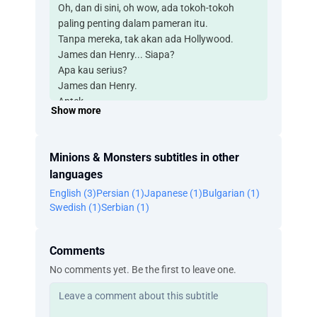
Oh, dan di sini, oh wow, ada tokoh-tokoh
paling penting dalam pameran itu.
Tanpa mereka, tak akan ada Hollywood.
James dan Henry... Siapa?
Apa kau serius?
James dan Henry.
Antek.
Show more
Aku tahu Minion, tapi aku belum pernah lihat
James dan Henry.
Ya, belum pernah dengar tentang mereka.
Minions & Monsters subtitles in other
Aku juga tidak.
languages
Tapi ini gila.
English (3)
Persian (1)
Japanese (1)
Bulgarian (1)
James dan Henry itu legenda, dan mereka
Swedish (1)
Serbian (1)
mengubah Hollywood selamanya.
Bukan hanya Hollywood, mereka mengubah
dunia.
Comments
Dan kisah mereka sangat epik.
No comments yet. Be the first to leave one.
Apa yang dia bicarakan?
Tahu tidak?
Rencana berubah.