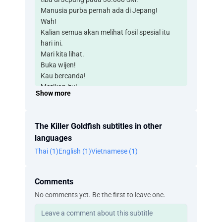
Manusia purba pernah ada di Jepang!
Wah!
Kalian semua akan melihat fosil spesial itu
hari ini.
Mari kita lihat.
Buka wijen!
Kau bercanda!
Matikan itu!
Show more
Apa ini seperti yang kupikirkan?
Boleh kita tunjukkan ini?
Seorang pria ditemukan tewas di apartemen
The Killer Goldfish subtitles in other
di Shinjuku, Tokyo.
languages
Menurut polisi,
Thai (1)
English (1)
Vietnamese (1)
rekan kerja yang khawatir meminta
pemeriksaan kesejahteraan.
Polisi menemukan pria berusia 40-an
Comments
berdarah dari perutnya.
No comments yet. Be the first to leave one.
Ini insiden keenam di Tokyo tahun ini.
Polisi yakin pelakunya adalah orang yang
sama.