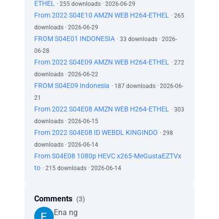
ETHEL
· 255 downloads · 2026-06-29
Ini sebenarnya bisa menjadi petunjuk
From 2022 S04E10 AMZN WEB H264-ETHEL
· 265
tentang cara menyelamatkan Ayahku.
downloads · 2026-06-29
Sial! Tidak berhasil!
FROM S04E01 INDONESIA
· 33 downloads · 2026-
Aku harus menemukan Danau Air Mata.
06-28
Ayahku bilang tempatnya di sini.
From 2022 S04E09 AMZN WEB H264-ETHEL
Mungkin sekali kutemukan, itu bisa
· 272
menyembuhkannya.
downloads · 2026-06-22
Bu?
FROM S04E09 Indonesia
· 187 downloads · 2026-06-
Kataku, itu adalah mayat.
21
Kita harus menariknya ke sini.
From 2022 S04E08 AMZN WEB H264-ETHEL
· 303
Apakah kamu gila?
downloads · 2026-06-15
Ada sesuatu yang mengapung dari dasar
From 2022 S04E08 ID WEBDL KINGINDO
· 298
Danau Mimpi Buruk
downloads · 2026-06-14
dan hal pertama yang ingin kamu lakukan
From S04E08 1080p HEVC x265-MeGustaEZTVx
adalah menyeretnya ke darat?
to
· 215 downloads · 2026-06-14
Kamu mungkin yang memimpin
di Colony House, tapi di sini kita semua punya
suara.
Comments
(3)
Dengar, kita harus tidur di sini malam ini.
Ena ng
Bahkan jika kita berlari sekarang,