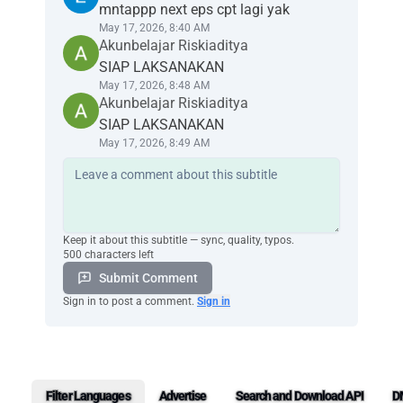
mntappp next eps cpt lagi yak
kita tidak akan sampai ke kota sebelum gelap.
May 17, 2026, 8:40 AM
Entah kamu, tapi aku akan merasa jauh lebih
Akunbelajar Riskiaditya
baik
SIAP LAKSANAKAN
mengetahui siapa atau apa
May 17, 2026, 8:48 AM
yang baru saja mengapung ke permukaan
Akunbelajar Riskiaditya
danau ini.
SIAP LAKSANAKAN
Dia benar.
May 17, 2026, 8:49 AM
Kamu diam.
Menurutmu bagaimana?
Mari kita tarik ke sini.
Ayo!
Sudah kudapat.
Keep it about this subtitle — sync, quality, typos.
Astaga.
500 characters left
Sekarang apa?
Submit Comment
Angkat ke daratan.
Sign in to post a comment.
Sign in
Oke.
Aku minta maaf kita tidak bisa
menyelamatkanmu.
Aku benar-benar berharap itu adalah Danau
Air Mata.
Filter Languages
Advertise
Search and Download API
D