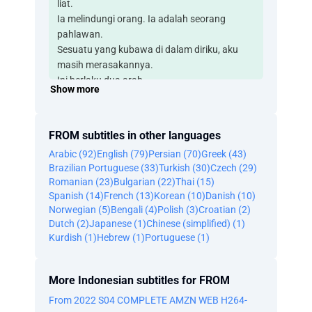
liat.
Ia melindungi orang. Ia adalah seorang
pahlawan.
Sesuatu yang kubawa di dalam diriku, aku
masih merasakannya.
Ini berlaku dua arah.
Show more
Dia merasakan betapa takutnya aku.
Tapi membuat ini, membuatku merasa kuat.
Aku pikir setelan kuningnya lucu.
FROM subtitles in other languages
Dia datang dengan mobil, seperti kita semua.
Arabic (92)
English (79)
Persian (70)
Greek (43)
Tapi dia tidak seperti kita.
Brazilian Portuguese (33)
Turkish (30)
Czech (29)
Ketika aku menemukan Ibu di dekat pohon
Romanian (23)
Bulgarian (22)
Thai (15)
botol, aku melihatnya.
Spanish (14)
French (13)
Korean (10)
Danish (10)
Dia sedang memakan Ibu.
Norwegian (5)
Bengali (4)
Polish (3)
Croatian (2)
Ya Tuhan. Ya Tuhan.
Dutch (2)
Japanese (1)
Chinese (simplified) (1)
Aku tidak bisa membayangkan betapa
Kurdish (1)
Hebrew (1)
Portuguese (1)
beratnya ini baginya.
- Tunggu! - Aku datang!
More Indonesian subtitles for FROM
Jangan bergerak, oke?
Di mana sakitnya?
From 2022 S04 COMPLETE AMZN WEB H264-
Lenganku terluka.