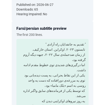
Published on: 2026-06-27
Downloads: 65
Hearing Impaired: No
Farsi/persian subtitle preview
The first 200 lines.
‫" تقدیم به جانفدایان راه آزادی "
‫ تابستون ۲۰۲۳. اوکراین. استان خارکیف.
‫ از زمان ضدحمله‌ی سال ۲۰۲۲، جبهه دیگه آروم
گرفته بود،
‫ اما درگیری‌های شدیدی توی خطوط مقدم ادامه
داشت.
‫ یکی از این نقاط بحرانی، یه پست دیده‌بانی بود
‫ توی یه مزرعه‌ی دورافتاده که دست یه واحد
روسی به اسم «بلک مامبا» بود،
‫ که توسط یکی از فرمانده‌های سابق واگنر اداره
می‌شد.
‫ یه روز نیروهای اوکراینی دیدن که