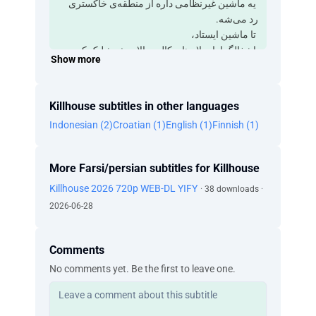
‫ یه ماشین غیرنظامی داره از منطقه‌ی خاکستری
رد می‌شه.
‫ تا ماشین ایستاد،
‫ اشغالگرا با سلاح‌های کالیبر بالا بهش شلیک کردن.
Show more
‫ یه زن و شوهر داخل ماشین بودن.
‫ مرد به خاطر ترکش‌ها به شدت زخمی شد و
خونریزی شدیدی پیدا کرد.
Killhouse subtitles in other languages
‫ زن تا پهپاد رو دید، ازش التماس کمک کرد
Indonesian (2)
Croatian (1)
English (1)
Finnish (1)
‫ بدون اینکه بفهمن متعلق به کدوم طرفه.
‫ فرمانده‌های واحد اوکراینی، ‫با نام‌های مستعار
«سید» و «سووا»،
More Farsi/persian subtitles for Killhouse
‫ تصمیم گرفتن عملیات نجات رو ‫با کمک پهپادها
Killhouse 2026 720p WEB-DL YIFY
شروع کنن.
· 38 downloads ·
‫ موقع تلاش برای هدایت کردن ‫اون زن به یه جای
2026-06-28
امن،
‫ یه تیم آتش دشمن به ماشین نزدیک شد
Comments
‫ و به سمت هر دو غیرنظامی اوکراینی شلیک کرد.
‫ با وجود یه سری شرایط ‫حتی پیچیده‌تر،
No comments yet. Be the first to leave one.
‫ سربازهای اوکراینی به تمام تلاش‌هاشون ‫برای
نجات این زوج ادامه دادن.
‫ با گذشت زمان، این عملیات به یکی از