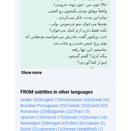
‫حالا خون من، خون توئه حرومی!
‫واقعاً موفق شدی ‫یکیشون رو کشتی
‫تمام این مدت، فکر می‌کردم...
‫بچه‌ها می‌خوان منو بترسونن، ولی...
‫نکنه فقط دارن ازم کمک می‌خوان؟
‫خب، ویکتور گفت ‫مادرش می‌خواسته بچه‌هایی که
‫توی برج حبس شدن رو نجات بده
‫متاسفم. این تنها راهه
‫مگه کری؟ گفتم گم‌شو...
‫اینو از کجا آوردی؟
‫تو پدر ویکتوری
Show more
‫زنم میراندا، شروع کرد به توهم زدن
‫می‌گفت انگار...
‫انتخاب شده که بچه‌ها رو نجات بده
FROM subtitles in other languages
‫ولی یه شهر یکم جلوتره!
Arabic (92)
English (79)
Indonesian (49)
Greek (43)
‫فقط باید ادامه بدین! خواهش می‌کنم!
Brazilian Portuguese (33)
Turkish (30)
Czech (29)
‫ویکتور؟
Romanian (23)
Bulgarian (22)
Thai (15)
‫نمی‌دونستم چطوری برگردم خونه
Spanish (14)
French (13)
Danish (10)
Korean (10)
‫پسر سفیدپوش ‫داشت سعی می‌کرد به کریستوفر
Norwegian (5)
Bengali (4)
Polish (3)
Croatian (2)
بگه
Dutch (2)
Japanese (1)
Chinese (simplified) (1)