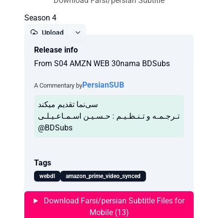
Download Farsi/persian Subtitle
Season 4
Upload
Release info
Report
From S04 AMZN WEB 30nama BDSubs
PersianSUB
A Commentary by
‫سی‌نما تقدیم میکند
‫تـرجـمـه و تـنـظـیـم : حـسـیـن اسـمـاعـیـلـی
@BDSubs
Tags
webdl
amazon_prime_video_synced
Download Farsi/persian Subtitle Files for
Mobile (13)